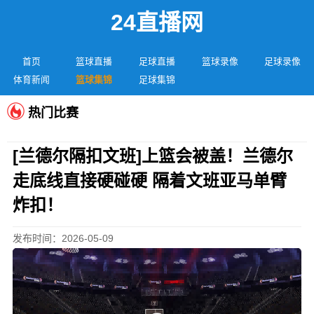
24直播网
首页
篮球直播
足球直播
篮球录像
足球录像
体育新闻
篮球集锦
足球集锦
热门比赛
[兰德尔隔扣文班]上篮会被盖！兰德尔
走底线直接硬碰硬 隔着文班亚马单臂
炸扣！
发布时间：2026-05-09