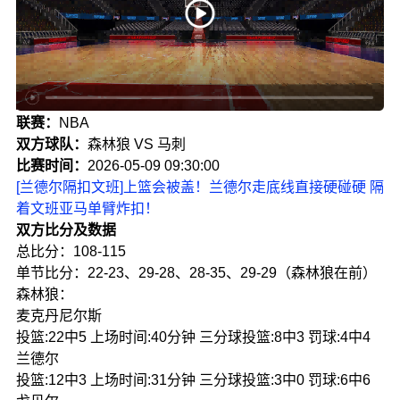
联赛：
NBA
双方球队：
森林狼 VS 马刺
比赛时间：
2026-05-09 09:30:00
[兰德尔隔扣文班]上篮会被盖！兰德尔走底线直接硬碰硬 隔
着文班亚马单臂炸扣！
双方比分及数据
总比分：108-115
单节比分：22-23、29-28、28-35、29-29（森林狼在前）
森林狼：
麦克丹尼尔斯
投篮:22中5 上场时间:40分钟 三分球投篮:8中3 罚球:4中4
兰德尔
投篮:12中3 上场时间:31分钟 三分球投篮:3中0 罚球:6中6