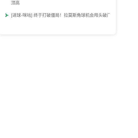
顶高
[进球-咪咕] 终于打破僵局！拉莫斯角球机会甩头破门