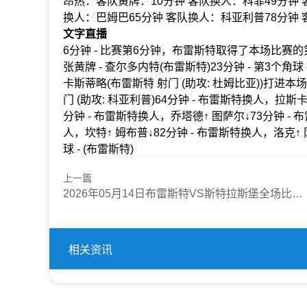
昂热：客队黄牌：10分钟 客队换人：科菲49分钟 
换人：巴姆巴65分钟 客队换人：科亚利普78分钟 
文字直播
6分钟 - 比赛第6分钟，布雷斯特取得了本场比赛的第1个角
张黄牌 - 查尔多内特(布雷斯特)23分钟 - 第3个角球 -
卡斯蒂略(布雷斯特 射门 (助攻: 杜姆比亚))打进本场比
门 (助攻: 科亚利普)64分钟 - 布雷斯特换人，拉斯卡里
分钟 - 布雷斯特换人，乔塔德↑ 图萨尔↓73分钟 - 
人，坎特↑ 姆布普↓82分钟 - 布雷斯特换人，洛克↑ 冈多
球 - (布雷斯特)
上一篇
2026年05月14日布雷斯特VS斯特拉斯堡全场比赛录像回放
相关资讯