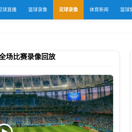
足球直播
篮球录像
足球录像
体育新闻
篮球
昂热全场比赛录像回放