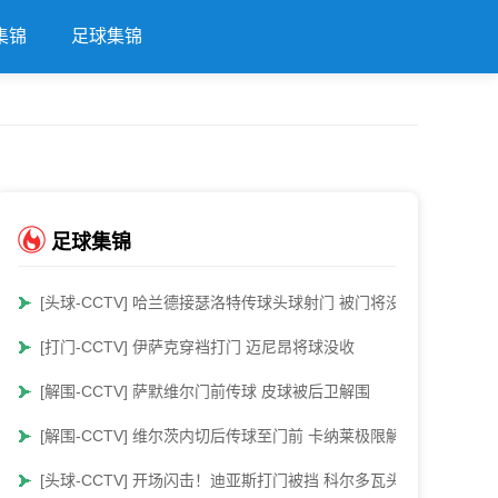
集锦
足球集锦
足球集锦
[头球-CCTV] 哈兰德接瑟洛特传球头球射门 被门将没收
[打门-CCTV] 伊萨克穿裆打门 迈尼昂将球没收
[解围-CCTV] 萨默维尔门前传球 皮球被后卫解围
[解围-CCTV] 维尔茨内切后传球至门前 卡纳莱极限解围
[头球-CCTV] 开场闪击！迪亚斯打门被挡 科尔多瓦头球