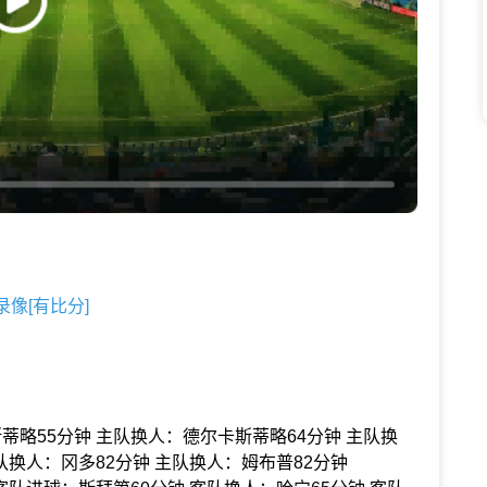
录像[有比分]
蒂略55分钟 主队换人：德尔卡斯蒂略64分钟 主队换
队换人：冈多82分钟 主队换人：姆布普82分钟