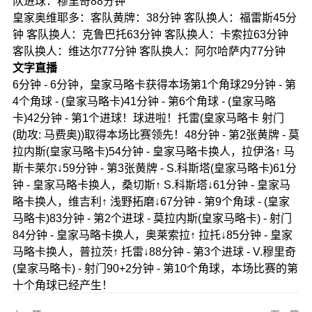
队进球：穆里奇88分钟
皇家奥维耶多：客队黄牌：38分钟 客队换人：福雷斯45分
钟 客队换人：克鲁巴托63分钟 客队换人：卡索拉63分钟
客队换人：维达尔77分钟 客队换人：阿尔哈萨内77分钟
文字直播
6分钟 - 6分钟，皇家马略卡获得本场第1个角球29分钟 - 第
4个角球 - (皇家马略卡)41分钟 - 第6个角球 - (皇家马略
卡)42分钟 - 第1个进球！球进啦！托雷(皇家马略卡 射门
(助攻: 马费奥))取得本场比赛领先！48分钟 - 第2张黄牌 - 莫
拉内斯(皇家马略卡)54分钟 - 皇家马略卡换人，拉伊洛↑ 马
斯卡莱尔↓59分钟 - 第3张黄牌 - S.科斯塔(皇家马略卡)61分
钟 - 皇家马略卡换人，桑切斯↑ S.科斯塔↓61分钟 - 皇家马
略卡换人，维吉利↑ 浅野拓磨↓67分钟 - 第9个角球 - (皇家
马略卡)83分钟 - 第2个进球 - 莫拉内斯(皇家马略卡) - 射门
84分钟 - 皇家马略卡换人，奥莱索拉↑ 拉托↓85分钟 - 皇家
马略卡换人，普拉茨↑ 托雷↓88分钟 - 第3个进球 - V.穆里奇
(皇家马略卡) - 射门90+2分钟 - 第10个角球，本场比赛的第
十个角球已经产生！