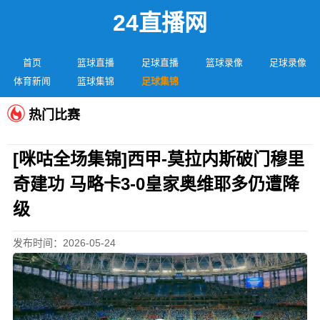
24直播网
首页
篮球直播
足球直播
篮球录像
足球录像
体育新闻
篮球集锦
足球集锦
热门比赛
[咪咕全场集锦]西甲-莫拉内斯破门穆里
奇建功 马略卡3-0皇家奥维耶多仍遭降
级
发布时间：2026-05-24