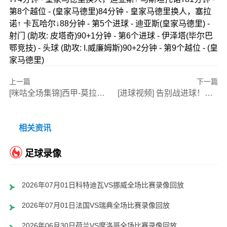
第8个越位 - (皇家马德里)84分钟 - 皇家马德里换人，塞拉
诺↑ 卡瓦哈尔↓88分钟 - 第5个进球 - 迪亚斯(皇家马德里) -
射门 (助攻: 皮塔奇)90+1分钟 - 第6个进球 - 伊泽塔(毕尔巴
鄂竞技) - 头球 (助攻: I.威廉姆斯)90+2分钟 - 第9个越位 - (皇
家马德里)
上一篇
下一篇
[咪咕全场集锦]西甲-莫拉内斯破门穆里奇建功 马略卡3-0皇家奥维耶多仍遭降级
[进球视频] 告别战进球！莱万极限抢点破门！巴萨客场先下一城！
相关资讯
足球录像
2026年07月01日科特迪瓦VS挪威全场比赛录像回放
2026年07月01日法国VS瑞典全场比赛录像回放
2026年06月30日荷兰VS摩洛哥全场比赛录像回放