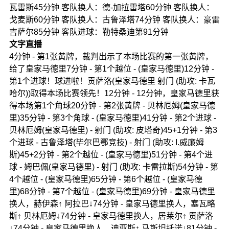
瓦雷斯45分钟 客队换人：德-加拉雷塔60分钟 客队换人：
戈麦斯60分钟 客队换人：古鲁泽塔74分钟 客队换人：豪雷
吉萨尔85分钟 客队进球：勒特桑迪第91分钟
文字直播
4分钟 - 第1张黄牌，裁判出示了本场比赛的第一张黄牌，
给了皇家马德里7分钟 - 第1个越位 - (皇家马德里)12分钟 -
第1个进球！球进啦！贡萨洛(皇家马德里 射门 (助攻: 卡瓦
哈尔))取得本场比赛领先！12分钟 - 12分钟，皇家马德里获
得本场第1个角球20分钟 - 第2张黄牌 - 贝林厄姆(皇家马德
里)35分钟 - 第3个角球 - (皇家马德里)41分钟 - 第2个进球 -
贝林厄姆(皇家马德里) - 射门 (助攻: 皮塔奇)45+1分钟 - 第3
个进球 - 古鲁泽塔(毕尔巴鄂竞技) - 射门 (助攻: I.威廉姆
斯)45+2分钟 - 第2个越位 - (皇家马德里)51分钟 - 第4个进
球 - 姆巴佩(皇家马德里) - 射门 (助攻: 卡雷拉斯)54分钟 - 第
4个越位 - (皇家马德里)65分钟 - 第6个越位 - (皇家马德
里)68分钟 - 第7个越位 - (皇家马德里)69分钟 - 皇家马德里
换人，赫伊森↑ 阿拉巴↓74分钟 - 皇家马德里换人，塞瓦略
斯↑ 贝林厄姆↓74分钟 - 皇家马德里换人，居莱尔↑ 贡萨洛
↓74分钟 - 皇家马德里换人，迪亚斯↑ 马斯坦托诺↓81分钟 -